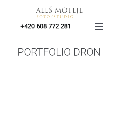
Přeskočit
na
obsah
+420 608 772 281
Toggl
Navig
PORTFOLIO DRON