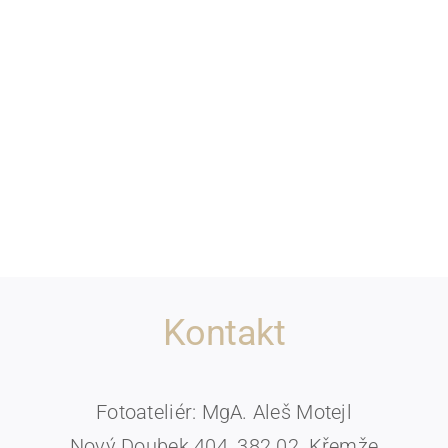
Kontakt
Fotoateliér: MgA. Aleš Motejl
Nový Doubek 404, 382 02, Křemže