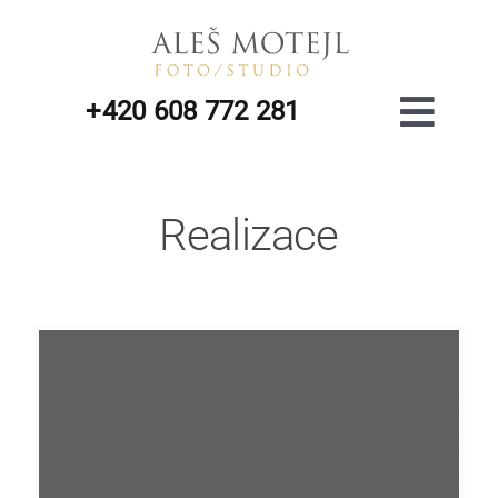
Přeskočit
na
obsah
+420 608 772 281
Toggl
Navig
Realizace