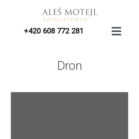
Přeskočit
na
obsah
+420 608 772 281
Toggl
Navig
Dron